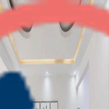
SKA Metro Ville
2BHK
•
Greater Noida
1
/
8