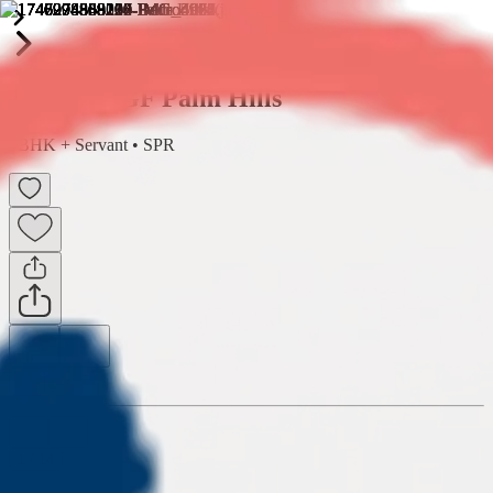
Emaar MGF Palm Hills
3BHK + Servant
•
SPR
1
/
14